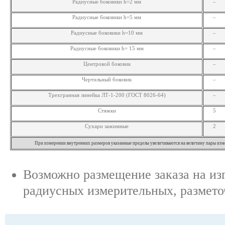
Радиусные боковики h=2 мм
–
Радиусные боковики h=5 мм
–
Радиусные боковики h=10 мм
–
Радиусные боковики h= 15 мм
–
Центровой боковик
–
Чертильный боковик
–
Трехгранная линейка ЛТ-1-200 (ГОСТ 8026-64)
–
Стяжки
5
Сухари зажимные
2
При измерении внутренних размеров указанные пределы увеличиваются на величину пары изм
Возможно размещение заказа на из
радиусных измерительных, размето