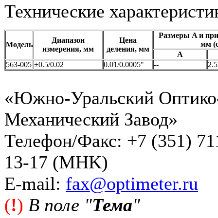
Технические характеристи
Размеры A и пр
Диапазон
Цена
мм (с
Модель
измерения, мм
деления, мм
A
563-005
±0.5/0.02
0.01/0.0005"
--
2.5
«Южно-Уральский Оптико
Механический Завод»
Телефон/Факс: +7 (351) 71
13-17 (MHK)
Е-mail:
fax@optimeter.ru
(
!
)
В поле "
Тема
"