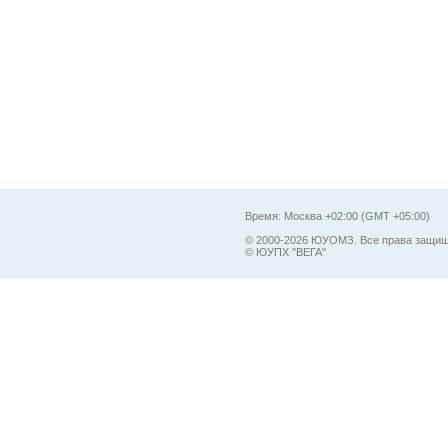
Время: Москва +02:00 (GMT +05:00)
© 2000-2026 ЮУОМЗ. Все права защи
© ЮУПХ "ВЕГА"