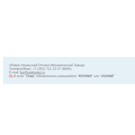
«Южно-Уральский Оптико-Механический Завод»
Телефон/Факс: +7 (351) 711-13-17 (MHK)
Е-mail:
fax@optimeter.ru
(
!
)
В поле "
Тема
" обязательно указывайте "
ЮУОМЗ
" или "
UUOMZ
"