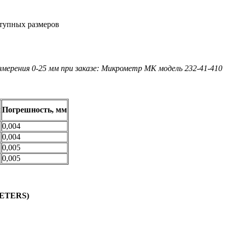
ступных размеров
мерения 0-25 мм при заказе: Микрометр МК модель 232-41-410
м
Погрешность, мм
0,004
0,004
0,005
0,005
METERS)