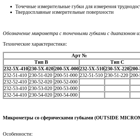
Точечные измерительные губки для измерения труднодо
Твердосплавные измерительные поверхности
Обозначение микрометра с точечными губками с диапазоном из
Технические характеристики:
Арт №
Тип В
Тип С
232-5X-410
230-5X-020
200-5X-000
232-5X-510
230-5X-220
200
232-51-410
230-51-020
200-51-000
232-51-510
230-51-220
200-
232-52-410
230-52-020
200-52-000
232-53-410
230-53-020
200-53-000
232-54-410
230-54-020
200-54-000
Микрометры со сферическими губками (OUTSIDE MICR
Особенности: