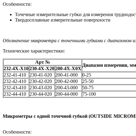
Особенности:
Точечные измерительные губки для измерения труднодо
Твердосплавные измерительные поверхности
Обозначение микрометра с точечными губками с диапазоном из
Технические характеристики:
Арт №
Диапазон измерения, м
232-4X-Х10
230-4X-Х20
200-4X-Х0Х
232-41-410
230-41-020
200-41-000
0-25
232-42-410
230-42-020
200-42-000
25-50
232-43-410
230-43-020
200-43-000
50-75
232-44-410
230-44-020
200-44-000
75-100
Микрометры с одной точечной губкой (OUTSIDE MICRO
Особенности: