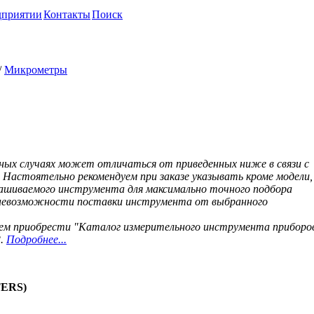
дприятии
Контакты
Поиск
/
Микрометры
ферическими губками
ых случаях может отличаться от приведенных ниже в связи с
 Настоятельно рекомендуем при заказе указывать кроме модели,
ашиваемого инструмента для максимально точного подбора
е невозможности поставки инструмента от выбранного
уем приобрести "Каталог измерительного инструмента приборо
З.
Подробнее...
TERS)