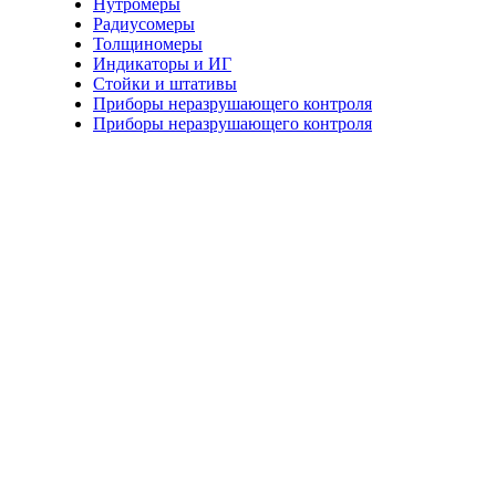
Нутромеры
Радиусомеры
Толщиномеры
Индикаторы и ИГ
Стойки и штативы
Приборы неразрушающего контроля
Приборы неразрушающего контроля