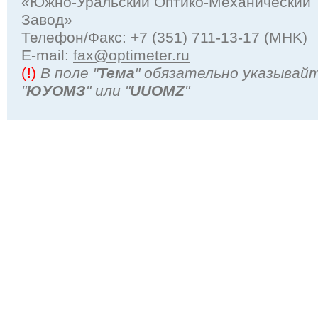
«Южно-Уральский Оптико-Механический
Завод»
Телефон/Факс: +7 (351) 711-13-17 (MHK)
Е-mail:
fax@optimeter.ru
(
!
)
В поле "
Тема
" обязательно указывай
"
ЮУОМЗ
" или "
UUOMZ
"