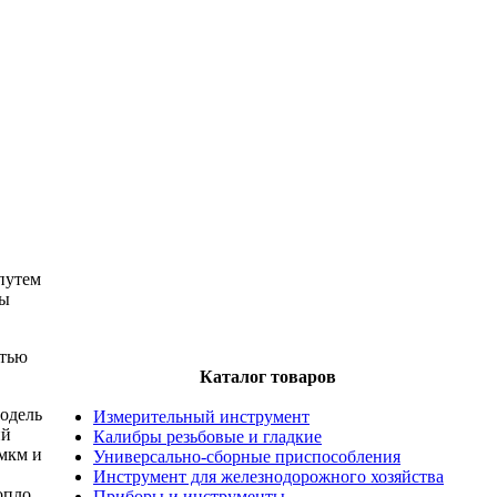
путем
лы
стью
Каталог товаров
одель
Измерительный инструмент
ий
Калибры резьбовые и гладкие
мкм и
Универсально-сборные приспособления
Инструмент для железнодорожного хозяйства
опло
Приборы и инструменты