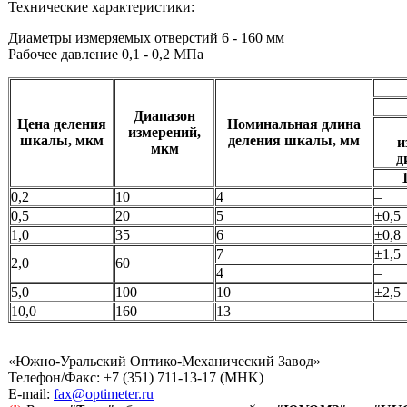
Технические характеристики:
Диаметры измеряемых отверстий 6 - 160 мм
Рабочее давление 0,1 - 0,2 МПа
Диапазон
Цена деления
Номинальная длина
измерений,
шкалы, мкм
деления шкалы, мм
и
мкм
д
0,2
10
4
–
0,5
20
5
±0,5
1,0
35
6
±0,8
7
±1,5
2,0
60
4
–
5,0
100
10
±2,5
10,0
160
13
–
«Южно-Уральский Оптико-Механический Завод»
Телефон/Факс: +7 (351) 711-13-17 (MHK)
Е-mail:
fax@optimeter.ru