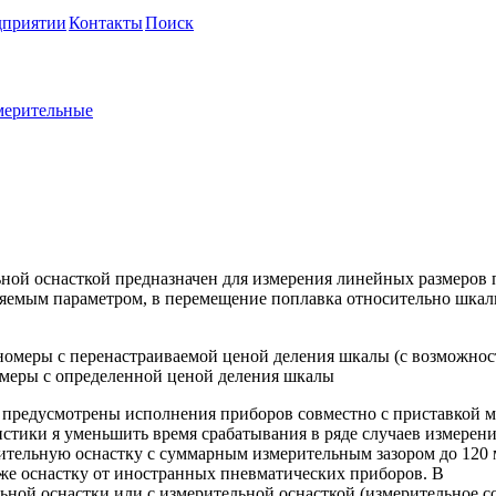
дприятии
Контакты
Поиск
мерительные
дель 320 (ТУ 2-034-20-87)
ьной оснасткой предназначен для измерения линейных размеров 
еряемым параметром, в перемещение поплавка относительно шка
омеры с перенастраиваемой ценой деления шкалы (с возможно
омеры с определенной ценой деления шкалы
предусмотрены исполнения приборов совместно с приставкой м
истики я уменьшить время срабатывания в ряде случаев измерен
ительную оснастку с суммарным измерительным зазором до 120 
кже оснастку от иностранных пневматических приборов. В
ьной оснастки или с измерительной оснасткой (измерительное с