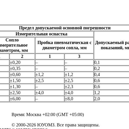
Предел допускаемой основной погрешности
Измерительная оснастка
Сопло
Пробка пневматическая с
Допускаемый р
змерительное
диаметром сопла, мм
показаний, м
иаметром, мм
1
2
1
3
±0,20
–
–
0,1
±0,35
–
–
0,2
±0,60
±1,2
±1,2
0,4
±1,50
±2,5
±2,5
0,6
±1,30
–
±2,3
0,6
±2,50
±4,0
±4,0
1,2
±6,00
–
±8,0
2,0
Время: Москва +02:00 (GMT +05:00)
© 2000-2026 ЮУОМЗ. Все права защищены.