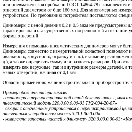
или пневматическая пробка по ГОСТ 14864-78 с комплектом из
отверстий диаметром от б до 160 мм). Для многомерных измер
устройством. По требованию потребителя поставляются специ
Длиномеры с ценой деления 0,2 и 0,5 мкм не предусмотрены для
гарантирована из-за существенных погрешностей аттестации у
формы отверстий
Измерения с помощью пневматических длиномеров могут быть
Длиномеры совместно с измерительной оснасткой позволяют и
овальность, конусность, огранку и т. д.), взаимное расположен
д.), а также определять сумму или разность размеров. При о
измерять как наружные, так и внутренние размеры деталей, а 
малых отверстий, начиная от 0,1 мм
Область применения: машиностроительная и приборостроител
Пример обозначения при заказе:
- длиномера с перенастраиваемой ценой деления шкалы, максим
пневматический модель 320.0.00.0.00-01 ТУ2-034-20-87»
- секции с отсчетным устройством с перенастраиваемой ценой
отсчетным устройством модель 320.1.00.0.00»
- комплекта запасных частей к длиномеру 320.0.00.0.00-03: «К