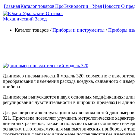
Главная
Каталог товаров
ПроТехнологии - Урал
Новости
О пре
Каталог товаров /
Приборы и инструменты
/
Приборы из
Длиномеры пневматические Мо
Длиномер пневматический модель 320, совместно с измерител
преобразования изменения расхода воздуха, связанного с изм
прибора
Длиномеры выпускаются в двух основных модификациях: длин
регулирования чувствительности в широких пределах) и длин
Для расширения эксплуатационных возможностей длиномеров 
321. Приставка позволяет улучшить метрологические характер
линейных размеров, также использовать многосопловую измер
оснастку, изготовляемую для манометрических приборов, а та
соответствии с заказом длиномеры поставляются без измерител