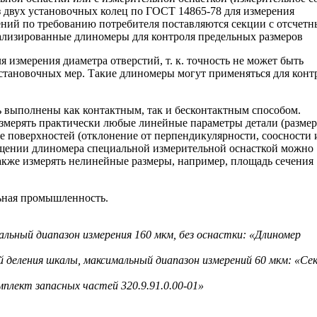
 двух установочных колец по ГОСТ 14865-78 для измерения
ений по требованию потребителя поставляются секции с отсчет
ализированные длиномеры для контроля предельных размеров
 измерения диаметра отверстий, т. к. точность не может быть
становочных мер. Такие длиномеры могут применяться для конт
 выполнены как контактным, так и бесконтактным способом.
змерять практически любые линейные параметры детали (размер
ие поверхностей (отклонение от перпендикулярности, соосности и
снащении длиномера специальной измерительной оснасткой можно
также измерять нелинейные размеры, например, площадь сечения
ьная промышленность.
альный диапазон измерения 160 мкм, без оснастки: «Длиномер
 деления шкалы, максимальный диапазон измерений 60 мкм: «Сек
омплект запасных частей 320.9.91.0.00-01»