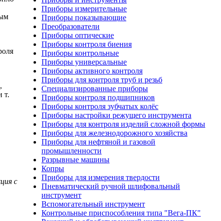
Приборы измерительные
ным
Приборы показывающие
Преобразователи
Приборы оптические
Приборы контроля биения
роля
Приборы контрольные
Приборы универсальные
Приборы активного контроля
Приборы для контроля труб и резьб
,
Специализированные приборы
 т.
Приборы контроля подшипников
Приборы контроля зубчатых колёс
Приборы настройки режущего инструмента
Приборы для контроля изделий сложной формы
Приборы для железнодорожного хозяйства
Приборы для нефтяной и газовой
промышленности
Разрывные машины
Копры
Приборы для измерения твердости
ция с
Пневматический ручной шлифовальный
инструмент
Вспомогательный инструмент
Контрольные приспособления типа "Вега-ПК"