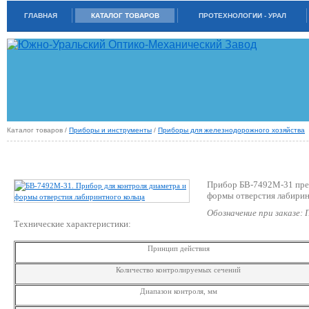
ГЛАВНАЯ
КАТАЛОГ ТОВАРОВ
ПРОТЕХНОЛОГИИ - УРАЛ
Каталог товаров /
Приборы и инструменты
/
Приборы для железнодорожного хозяйства
БВ-7492М-31. ПРИБОР ДЛЯ КОНТРОЛЯ ДИАМЕТРА И ФОРМЫ ОТВЕРСТИЯ
ЛАБИРИНТНОГО КОЛЬЦА
Прибор БВ-7492М-31 пред
формы отверстия лабирин
Обозначение при заказе:
Технические характеристики:
Принцип действия
Количество контролируемых сечений
Диапазон контроля, мм