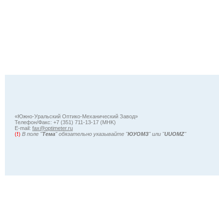
«Южно-Уральский Оптико-Механический Завод»
Телефон/Факс: +7 (351) 711-13-17 (MHK)
Е-mail:
fax@optimeter.ru
(
!
)
В поле "
Тема
" обязательно указывайте "
ЮУОМЗ
" или "
UUOMZ
"