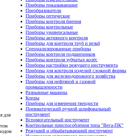
Приборы показывающие
Преобразователи
Приборы оптические
Приборы контроля биения
Приборы контрольные
Приборы универсальные
Приборы активного контроля
Приборы для контроля труб и резьб
Специализированные приборы
Приборы контроля подшипников
Приборы контроля зубчатых колёс
Приборы настройки режущего инструмента
Приборы для контроля изделий сложной формы
Приборы для железнодорожного хозяйства
Приборы для нефтяной и газовой
промышленности
Разрывные машины
Копры
Приборы для измерения твердости
Пневматический ручной шлифовальный
инструмент
я для
Вспомогательный инструмент
Контрольные приспособления типа "Вега-ПК"
нтом
Режущий и обрабатывающий инструмент
иводом