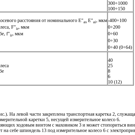
300÷1000
100÷150
осевого расстояния от номинального Е"
Е"
, мкм
-400÷100
as
ai
леса, F"
, мкм
0÷200
ir
е, f"
, мкм
0÷60
ir
0÷30
0÷40 (0÷64)
40
леса
25
бе
8
6
10 (12)
ис.). На левой части закреплена транспортная каретка 2, служаща
ерительной каретки 5, несущей измерительное колесо 6.
ляющих ходовым винтом с маховиком 3 и может стопориться ви
т на себе шпиндель 13 под измерительное колесо 6 с электропр