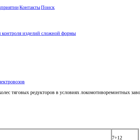
дприятии
Контакты
Поиск
 контроля изделий сложной формы
ного контроля зубчатых колес
олес тяговых редукторов в условиях локомотиворемонтных заво
7÷12