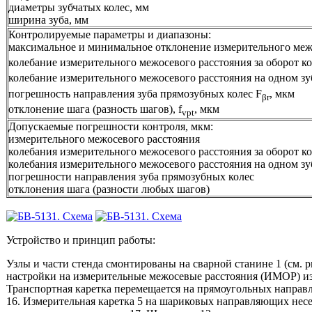
диаметры зубчатых колес, мм
ширина зуба, мм
Контролируемые параметры и диапазоны:
максимальное и минимальное отклонение измерительного меж
колебание измерительного межосевого расстояния за оборот ко
колебание измерительного межосевого расстояния на одном зуб
погрешность направления зуба прямозубных колес F
, мкм
βr
отклонение шага (разность шагов), f
, мкм
vpt
Допускаемые погрешности контроля, мкм:
измерительного межосевого расстояния
колебания измерительного межосевого расстояния за оборот ко
колебания измерительного межосевого расстояния на одном зу
погрешности направления зуба прямозубных колес
отклонения шага (разности любых шагов)
Устройство и принцип работы:
Узлы и части стенда смонтированы на сварной станине 1 (см. р
настройки на измерительные межосевые расстояния (ИМОР) изм
Транспортная каретка перемещается на прямоугольных направ
16. Измерительная каретка 5 на шариковых направляющих несе