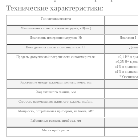
Технические характеристики:
Тип силоизмерителя
Максимальная испытательная нагрузка, кН(кгс)
Диапазоны измерения нагрузок, Н:
Диапазон I- 
Цена деления шкалы силоизмерителя, Н:
Диапа
Пределы допускаемой погрешности силоизмерителя:
±0,1 Н* в диа
±0,25 Н* в диа
±1% в диапазон
±1% в диапазон
*Уточняется
Расстояние между зажимами регулируемое, мм
Ход активного зажима, мм
Скорость перемещения активного зажима, мм/мин
Мощность, потребляемая прибором, не более, кВт
Габаритные размеры прибора, мм
Масса прибора, кг