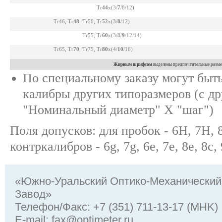
Tr
44
x(3/
7
/8/12)
Tr46, Tr
48
, Tr50, Tr
52
x(3/
8
/12)
Tr55, Tr
60
x(3/8/
9
/12/14)
Tr65, Tr
70
, Tr75, Tr
80
x(4/
10
/16)
Жирным шрифтом
выделены предпочтительные разм
По специальному заказу могут быт
калибры других типоразмеров (с д
"Номинальный диаметр" Х "шаг")
Поля допусков: для пробок - 6Н, 7Н, 
контркалибров - 6g, 7g, 6e, 7e, 8e, 8c, 
«Южно-Уральский Оптико-Механический
Завод»
Телефон/Факс: +7 (351) 711-13-17 (MHK)
Е-mail:
fax@optimeter.ru