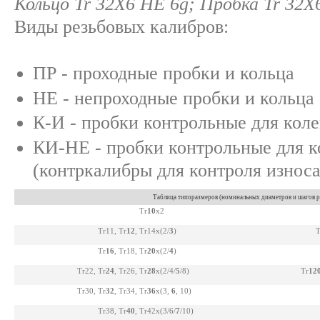
Кольцо Tr 32Х6 НЕ 6g; Пробка Tr 32Х
Виды резьбовых калибров:
ПР - проходные пробки и кольца
НЕ - непроходные пробки и кольца
К-И - пробки контрольные для кол
КИ-НЕ - пробки контрольные для к
(контркалибры для контроля износа
Таблица типоразмеров (номинальных диаметров и шагов р
Tr
10
x2
Tr11, Tr
12
, Tr14
x(2/
3
)
T
Tr
16
, Tr18, Tr
20
x(2/
4
)
Tr22, Tr
24
, Tr26, Tr
28
x(2/4/
5
/8)
Tr
12
Tr30, Tr
32
, Tr34, Tr
36
x(3,
6
, 10)
Tr38, Tr
40
, Tr42
x(3/6/
7
/10)