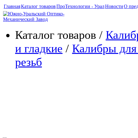
Главная
Каталог товаров
ПроТехнологии - Урал
Новости
О пре
Каталог товаров /
Калиб
и гладкие
/
Калибры для
резьб
Калибры резьбовые и глад
замковой резьбы утяжеле
бурильных труб (З-70) ТУ 
00147016-2003