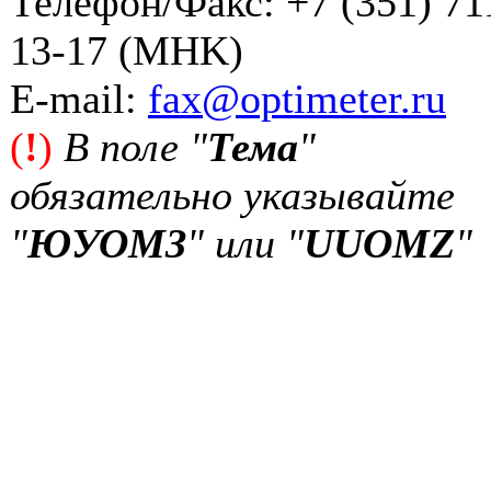
Телефон/Факс: +7 (351) 71
13-17 (MHK)
Е-mail:
fax@optimeter.ru
(
!
)
В поле "
Тема
"
обязательно указывайте
"
ЮУОМЗ
" или "
UUOMZ
"