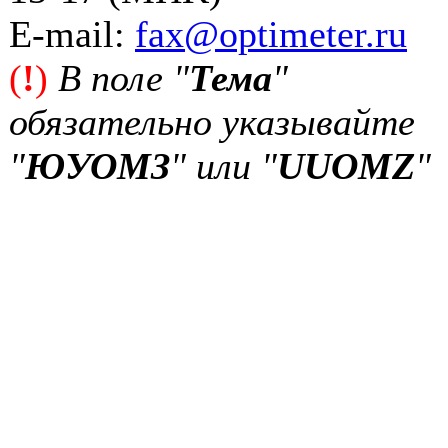
Е-mail:
fax@optimeter.ru
(
!
)
В поле "
Тема
"
обязательно указывайте
"
ЮУОМЗ
" или "
UUOMZ
"