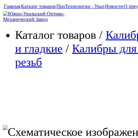
Главная
Каталог товаров
ПроТехнологии - Урал
Новости
О пре
Каталог товаров /
Калиб
и гладкие
/
Калибры для
резьб
Калибры для трапецеидал
обсадных труб диаметром 1
муфт к ним (ОТТМ) ТУ 39-