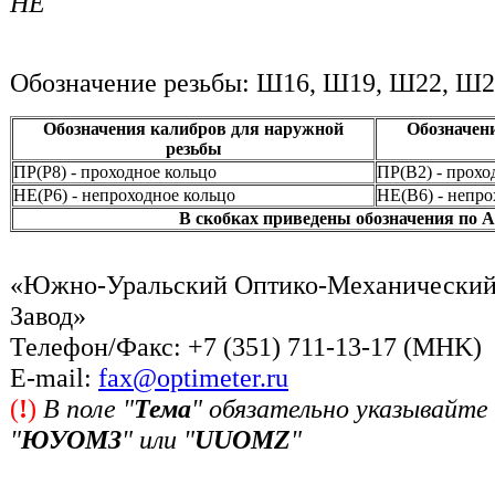
НЕ
Обозначение резьбы: Ш16, Ш19, Ш22, Ш
Обозначения калибров для наружной
Обозначен
резьбы
ПР(Р8) - проходное кольцо
ПР(В2) - прохо
НЕ(Р6) - непроходное кольцо
НЕ(В6) - непро
В скобках приведены обозначения по A
«Южно-Уральский Оптико-Механически
Завод»
Телефон/Факс: +7 (351) 711-13-17 (MHK)
Е-mail:
fax@optimeter.ru
(
!
)
В поле "
Тема
" обязательно указывайте
"
ЮУОМЗ
" или "
UUOMZ
"