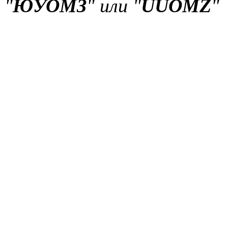
"
ЮУОМЗ
" или "
UUOMZ
"