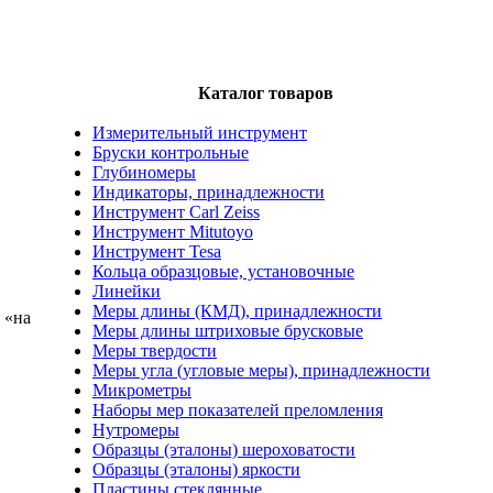
Каталог товаров
Измерительный инструмент
Бруски контрольные
Глубиномеры
Т
Индикаторы, принадлежности
Инструмент Carl Zeiss
Инструмент Mitutoyo
Инструмент Tesa
Кольца образцовые, установочные
Линейки
Меры длины (КМД), принадлежности
 «на
Меры длины штриховые брусковые
Меры твердости
Меры угла (угловые меры), принадлежности
Микрометры
Наборы мер показателей преломления
Нутромеры
Образцы (эталоны) шероховатости
Образцы (эталоны) яркости
Пластины стеклянные