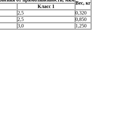
Вес, кг
Класс 1
2,5
0,320
2,5
0,850
3,0
1,250