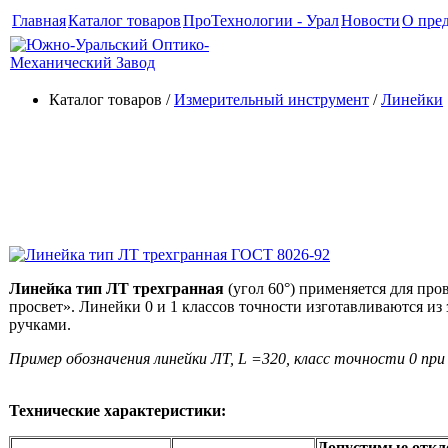
Главная
Каталог товаров
ПроТехнологии - Урал
Новости
О пре
Каталог товаров /
Измерительный инструмент
/
Линейки
Линейки поверочные лекальн
8026-92)
Линейка тип ЛТ трехгранная
(угол 60°) применяется для пр
просвет». Линейки 0 и 1 классов точности изготавливаются и
ручками.
Пример обозначения линейки ЛТ, L =320, класс точности 0 при
Технические характеристики:
Допустимые откл