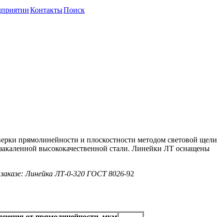
дприятии
Контакты
Поиск
ые трехгранные тип ЛТ (ГОС
оверки прямолинейности и плоскостности методом световой щели
з закаленной высококачественной стали. Линейки ЛТ оснащены
 заказе: Линейка ЛТ-0-320 ГОСТ 8026
-92
онения от прямолинейности, мкм