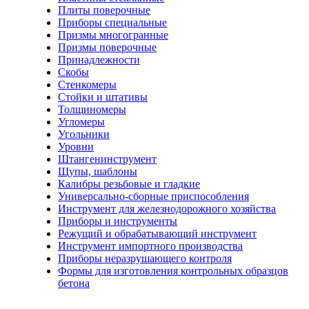
Плиты поверочные
Приборы специальные
Призмы многогранные
Призмы поверочные
Принадлежности
Скобы
Стенкомеры
Стойки и штативы
Толщиномеры
Угломеры
Угольники
Уровни
Штангенинструмент
Щупы, шаблоны
Калибры резьбовые и гладкие
Универсально-сборные приспособления
Инструмент для железнодорожного хозяйства
Приборы и инструменты
Режущий и обрабатывающий инструмент
Инструмент импортного производства
Приборы неразрушающего контроля
Формы для изготовления контрольных образцов
бетона