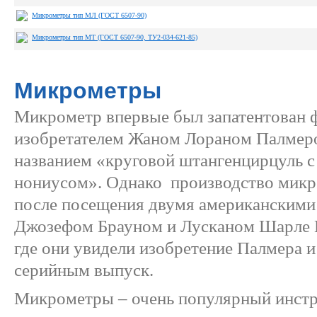
Микрометры тип МЛ (ГОСТ 6507-90)
Микрометры тип МТ (ГОСТ 6507-90, ТУ2-034-621-85)
Микрометры
Микрометр впервые был запатентован 
изобретателем Жаном Лораном Палмеро
названием «круговой штангенцирцуль 
нониусом». Однако производство микр
после посещения двумя американским
Джозефом Брауном и Лусканом Шарле 
где они увидели изобретение Палмера и
серийным выпуск.
Микрометры – очень популярный инст