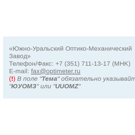
«Южно-Уральский Оптико-Механический
Завод»
Телефон/Факс: +7 (351) 711-13-17 (MHK)
Е-mail:
fax@optimeter.ru
(
!
)
В поле "
Тема
" обязательно указывай
"
ЮУОМЗ
" или "
UUOMZ
"