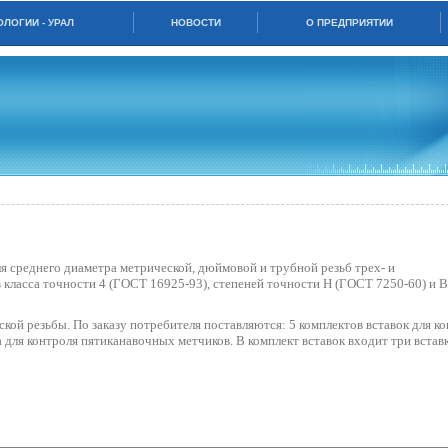
ЛОГИИ - УРАЛ
НОВОСТИ
О ПРЕДПРИЯТИИ
я среднего диаметра метрической, дюймовой и трубной резьб трех- и
класса точности 4 (ГОСТ 16925-93), степеней точности Н (ГОСТ 7250-60) и 
кой резьбы. По заказу потребителя поставляются: 5 комплектов вставок для к
 для контроля пятиканавочных метчиков. В комплект вставок входит три встав