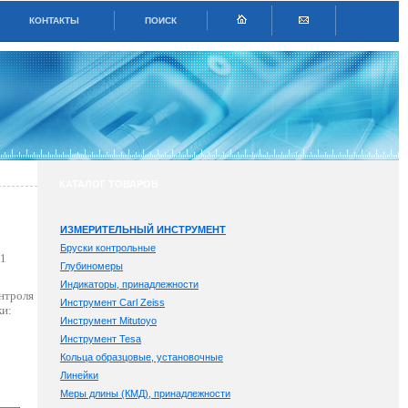
КОНТАКТЫ
ПОИСК
КАТАЛОГ ТОВАРОВ
ИЗМЕРИТЕЛЬНЫЙ ИНСТРУМЕНТ
Бруски контрольные
В1
Глубиномеры
Индикаторы, принадлежности
онтроля
Инструмент Carl Zeiss
ки:
Инструмент Mitutoyo
Инструмент Tesa
Кольца образцовые, установочные
Линейки
Меры длины (КМД), принадлежности