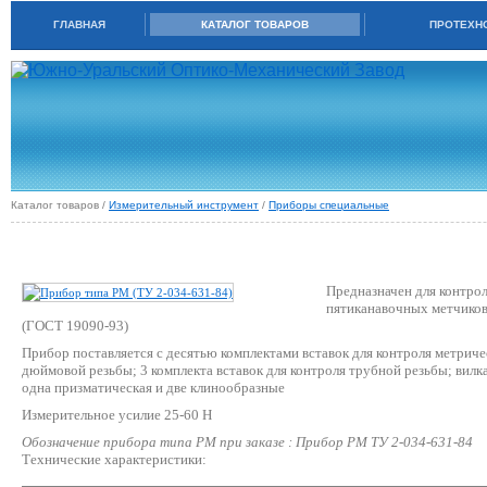
ГЛАВНАЯ
КАТАЛОГ ТОВАРОВ
ПРОТЕХНО
Каталог товаров /
Измерительный инструмент
/
Приборы специальные
ПРИБОР ТИПА РМ (ТУ 2-034-631-84)
Предназначен для контрол
пятиканавочных метчиков 
(ГОСТ 19090-93)
Прибор поставляется с десятью комплектами вставок для контроля метричес
дюймовой резьбы; 3 комплекта вставок для контроля трубной резьбы; вилка
одна призматическая и две клинообразные
Измерительное усилие 25-60 Н
Обозначение прибора типа РМ при заказе : Прибор РМ ТУ 2-034-631-84
Технические характеристики: