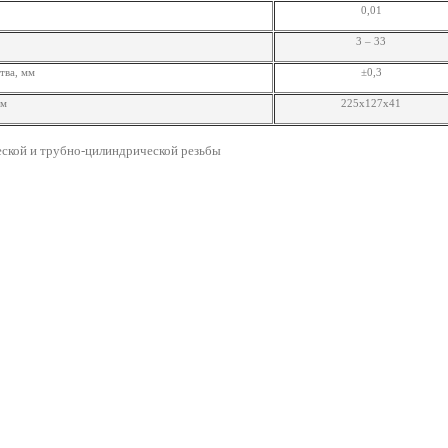
0,01
3 – 33
тва, мм
±0,3
мм
225х127х41
еской и трубно-цилиндрической резьбы