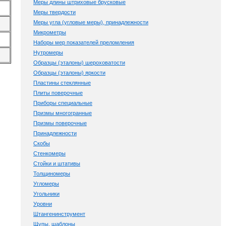
Меры длины штриховые брусковые
Меры твердости
Меры угла (угловые меры), принадлежности
Микрометры
Наборы мер показателей преломления
Нутромеры
Образцы (эталоны) шероховатости
Образцы (эталоны) яркости
Пластины стеклянные
Плиты поверочные
Приборы специальные
Призмы многогранные
Призмы поверочные
Принадлежности
Скобы
Стенкомеры
Стойки и штативы
Толщиномеры
Угломеры
Угольники
Уровни
Штангенинструмент
Щупы, шаблоны