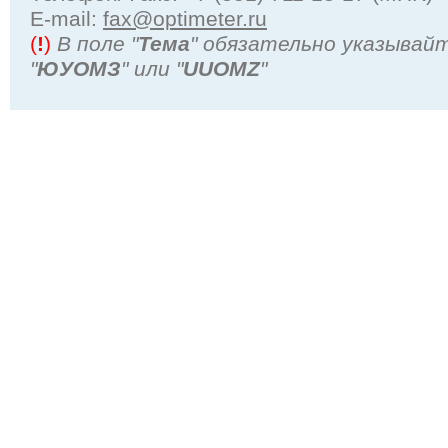
Е-mail:
fax@optimeter.ru
(
!
)
В поле "
Тема
" обязательно указывай
"
ЮУОМЗ
" или "
UUOMZ
"