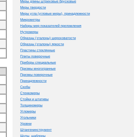
Меры длины штриховые брусковые
Меры твердости
Меры угла (угловые меры), принадлежности
Микрометры
Наборы мер показателей преломления
Нутромеры
Образцы (эталоны) шероховатости
Образцы (эталоны) яркости
Пластины стеклянные
Плиты поверочные
Приборы специальные
Призмы многогранные
Призмы поверочные
Принадлежности
Скобы
Стенкомеры
Стойки и штативы
Толщиномеры
Угломеры
Угольники
Уровни
Штангенинструмент
Щупы, шаблоны