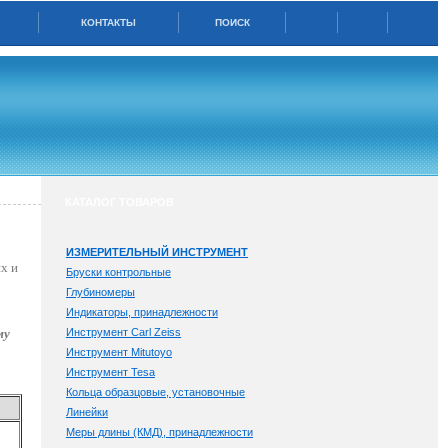
КОНТАКТЫ
ПОИСК
КАТАЛОГ ТОВАРОВ
ИЗМЕРИТЕЛЬНЫЙ ИНСТРУМЕНТ
х и
Бруски контрольные
Глубиномеры
Индикаторы, принадлежности
Инструмент Carl Zeiss
му
Инструмент Mitutoyo
Инструмент Tesa
Кольца образцовые, установочные
Линейки
Меры длины (КМД), принадлежности