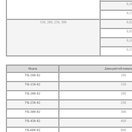
0,1
0,1
150, 200, 250, 300
0,0
0,0
0,1
0,1
Модель
Длина рабочей поверхн
УБ-100-02
100
УБ-150-02
150
УБ-200-02
200
УБ-250-02
250
УБ-300-02
300
УБ-450-02
450
УБ-600-02
600