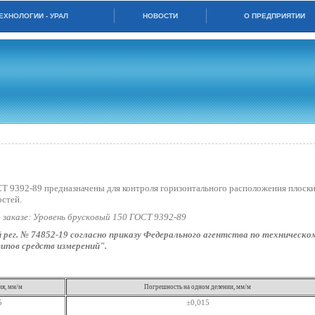
ЕХНОЛОГИИ - УРАЛ
НОВОСТИ
О ПРЕДПРИЯТИИ
Т 9392-89 предназначены для контроля горизонтального расположения плоски
стей.
и заказе: Уровень брусковый 150 ГОСТ 9392-89
 рег. № 74852-19 согласно приказу Федерального агентства по техническо
ипов средств измерений".
ия, мм/м
Погрешность на одном делении, мм/м
5
±0,015