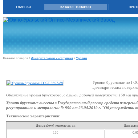
ГЛАВНАЯ
КАТАЛОГ ТОВАРОВ
ПРОТ
Каталог товаров /
Измерительный инструмент
/
Уровни
УРОВНИ БРУСКОВЫЕ (ГОСТ 9392-89)
Уровни брусковые по ГОС
цилиндрических поверхно
Обозначение уровня брускового, с длиной рабочей поверхности 150 мм пр
Уровни брусковые внесены в Государственный реестр средств измерений
регулированию и метрологии № 990 от 23.04.2019 г. "Об утверждении т
Технические характеристики:
Длина рабочей поверхности, мм
Цена делен
100
0,0