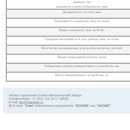
диаметр, мм
овальность и конусообразность, мкм
Дискретность отсчета, мкм
Погрешность измерения, мкм, не более
Размах показаний, мкм, не более
Смещение настройки за 4 часа работы, мкм, не более
Количество запоминаемых результатов контроля, деталей
Время непрерывной работы, часов
Габаритные размеры измерительного устройства, мм
Масса измерительного устройства, кг
«Южно-Уральский Оптико-Механический Завод»
Телефон/Факс: +7 (351) 711-13-17 (MHK)
Е-mail:
fax@optimeter.ru
(
!
)
В поле "
Тема
" обязательно указывайте "
ЮУОМЗ
" или "
UUOMZ
"