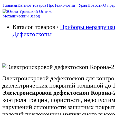
Главная
Каталог товаров
ПроТехнологии - Урал
Новости
О пре
Каталог товаров /
Приборы неразруша
Дефектоскопы
Электроискровой дефектоско
Электроискровой дефектоскоп для контр
диэлектрических покрытий толщиной до 1
Электроискровой дефектоскоп Корона-
контроля трещин, пористости, недопусти
нарушений сплошности защитных покрыт
изделий приложением импульсного высок