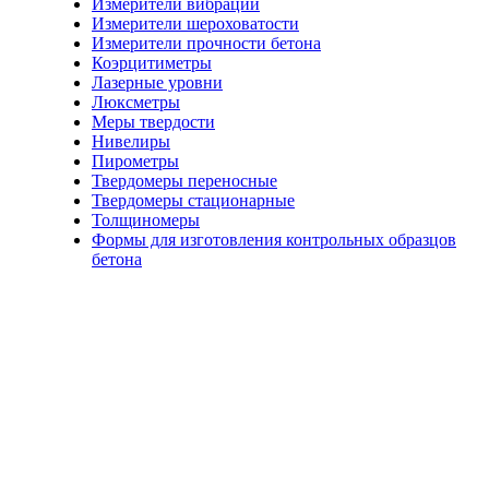
Измерители вибрации
Измерители шероховатости
Измерители прочности бетона
Коэрцитиметры
Лазерные уровни
Люксметры
Меры твердости
Нивелиры
Пирометры
Твердомеры переносные
Твердомеры стационарные
Толщиномеры
Формы для изготовления контрольных образцов
бетона