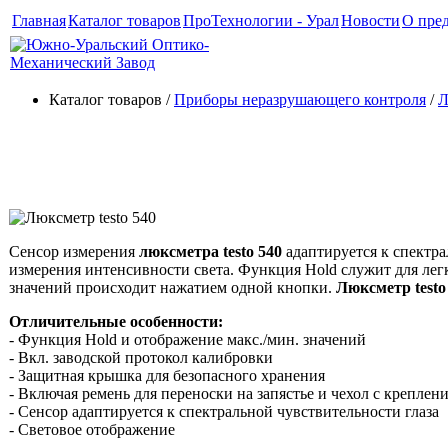
Главная
Каталог товаров
ПроТехнологии - Урал
Новости
О пре
Каталог товаров /
Приборы неразрушающего контроля
/
Л
Люксметр testo 540
Сенсор измерения
люксметра testo 540
адаптируется к спектра
измерения интенсивности света. Функция Hold служит для лег
значений происходит нажатием одной кнопки.
Люксметр testo
Отличительные особенности:
- Функция Hold и отображение макс./мин. значений
- Вкл. заводской протокол калибровки
- Защитная крышка для безопасного хранения
- Включая ремень для переноски на запястье и чехол с креплен
- Сенсор адаптируется к спектральной чувствительности глаза
- Световое отображение