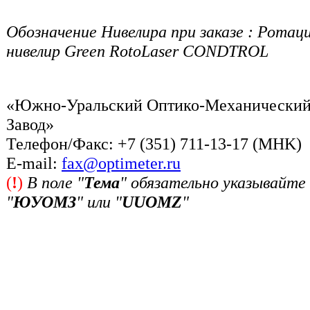
Обозначение Нивелира при заказе : Ротац
нивелир Green RotоLaser CONDTROL
«Южно-Уральский Оптико-Механически
Завод»
Телефон/Факс: +7 (351) 711-13-17 (MHK)
Е-mail:
fax@optimeter.ru
(
!
)
В поле "
Тема
" обязательно указывайте
"
ЮУОМЗ
" или "
UUOMZ
"