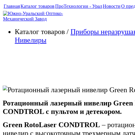
Главная
Каталог товаров
ПроТехнологии - Урал
Новости
О пре
Каталог товаров /
Приборы неразруша
Нивелиры
Ротационный лазерный нивел
RotoLaser CONDTROL
Ротационный лазерный нивелир Green 
CONDTROL с пультом и детекором.
Green RotoLaser CONDTROL
– ротацио
нивелир с высокоточным трехмерным дат