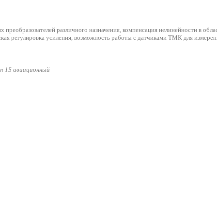
х преобразователей различного назначения, компенсация нелинейности в обла
ская регулировка усиления, возможность работы с датчиками ТМК для измерен
ат-1S авиационный