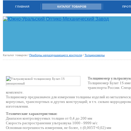
ГЛАВНАЯ
КАТАЛОГ ТОВАРОВ
ПРОТ
Каталог товаров /
Приборы неразрушающего контроля
/
Толщиномеры
УЛЬТРАЗВУКОВОЙ ТОЛЩИНОМЕР БУЛАТ-1S АВИАЦИОННЫЙ
Толщиномер ультразвуко
Толщиномер Булат 1S име
транспорта России. Специ
комплекте.
Толщиномер предназначен для измерения толщины изделий из металлически
корпусных, транспортных и других конструкций; в т.ч. сильно корродирова
изготовления.
Технические характеристики:
Диапазон контролируемых толщин от 0,4 до 200 мм
Скорость распространения ультразвука 1000 - 9999 м/с
Основная погрешность измерения, не более, ± (0,005Т+0,02) мм