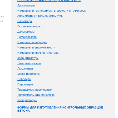
ПРИБОРЫ НЕРАЗРУШАЮЩЕГО КОНТРОЛЯ
Адгезиметры
Измерители температуры, влажности и точки росы
Анемометры и термоанемометры
сти
ия
Влагомеры
Газоанализаторы
Дальномеры
Дефектоскопы
Измерители вибрации
Измерители шероховатости
Измерители прочности бетона
Коэрцитиметры
Лазерные уровни
Люксметры
Меры твердости
Нивелиры
Пирометры
Твердомеры переносные
Твердомеры стационарные
Толщиномеры
ФОРМЫ ДЛЯ ИЗГОТОВЛЕНИЯ КОНТРОЛЬНЫХ ОБРАЗЦОВ
БЕТОНА