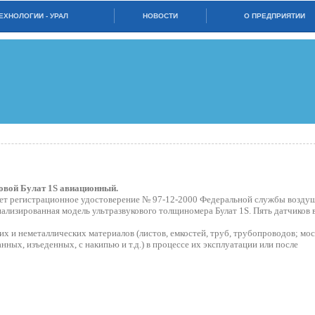
ЕХНОЛОГИИ - УРАЛ
НОВОСТИ
О ПРЕДПРИЯТИИ
вой Булат 1S авиационный.
ет регистрационное удостоверение № 97-12-2000 Федеральной службы возду
ализированная модель ультразвукового толщиномера Булат 1S. Пять датчиков 
х и неметаллических материалов (листов, емкостей, труб, трубопроводов; мо
нных, изъеденных, с накипью и т.д.) в процессе их эксплуатации или после