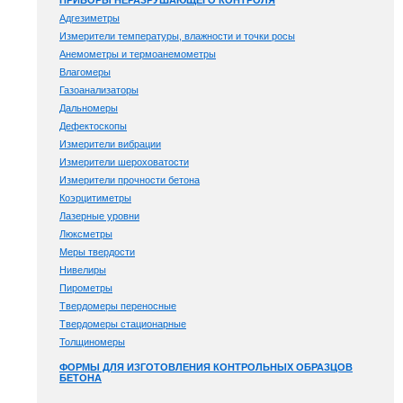
ПРИБОРЫ НЕРАЗРУШАЮЩЕГО КОНТРОЛЯ
Адгезиметры
Измерители температуры, влажности и точки росы
Анемометры и термоанемометры
Влагомеры
Газоанализаторы
Дальномеры
Дефектоскопы
Измерители вибрации
Измерители шероховатости
Измерители прочности бетона
Коэрцитиметры
Лазерные уровни
Люксметры
Меры твердости
Нивелиры
Пирометры
Твердомеры переносные
Твердомеры стационарные
Толщиномеры
ФОРМЫ ДЛЯ ИЗГОТОВЛЕНИЯ КОНТРОЛЬНЫХ ОБРАЗЦОВ
БЕТОНА