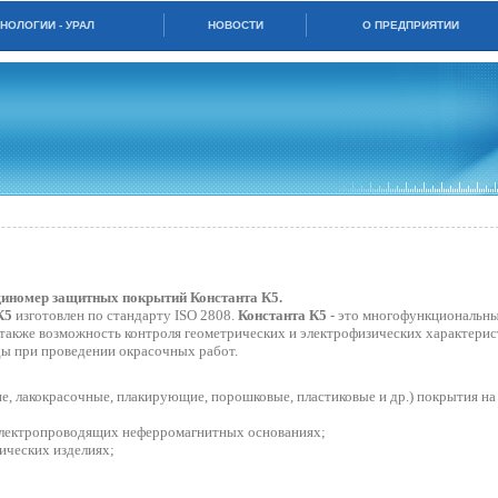
НОЛОГИИ - УРАЛ
НОВОСТИ
О ПРЕДПРИЯТИИ
иномер защитных покрытий Константа К5.
К5
изготовлен по стандарту ISO 2808.
Константа К5
- это многофункциональн
акже возможность контроля геометрических и электрофизических характерис
ды при проведении окрасочных работ.
е, лакокрасочные, плакирующие, порошковые, пластиковые и др.) покрытия на
а электропроводящих неферромагнитных основаниях;
ических изделиях;