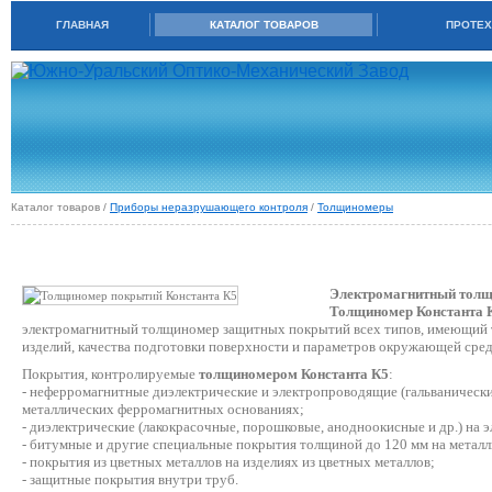
ГЛАВНАЯ
КАТАЛОГ ТОВАРОВ
ПРОТЕХ
Каталог товаров /
Приборы неразрушающего контроля
/
Толщиномеры
ТОЛЩИНОМЕР ПОКРЫТИЙ КОНСТАНТА К5
Электромагнитный толщ
Толщиномер Константа 
электромагнитный толщиномер защитных покрытий всех типов, имеющий т
изделий, качества подготовки поверхности и параметров окружающей сре
Покрытия, контролируемые
толщиномером Константа К5
:
- неферромагнитные диэлектрические и электропроводящие (гальванически
металлических ферромагнитных основаниях;
- диэлектрические (лакокрасочные, порошковые, анодноокисные и др.) н
- битумные и другие специальные покрытия толщиной до 120 мм на металл
- покрытия из цветных металлов на изделиях из цветных металлов;
- защитные покрытия внутри труб.