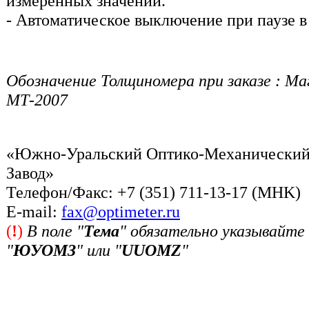
измеренных значений.
- Автоматическое выключение при паузе в
Обозначение Толщиномера при заказе : 
МТ-2007
«Южно-Уральский Оптико-Механически
Завод»
Телефон/Факс: +7 (351) 711-13-17 (MHK)
Е-mail:
fax@optimeter.ru
(
!
)
В поле "
Тема
" обязательно указывайте
"
ЮУОМЗ
" или "
UUOMZ
"