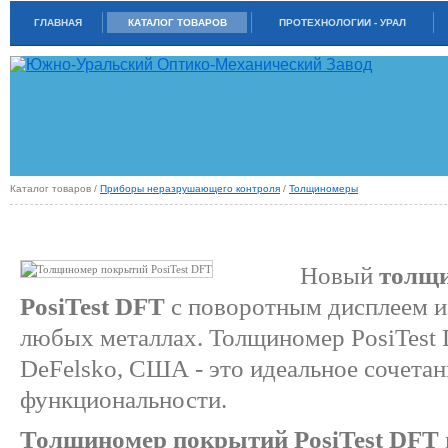
ГЛАВНАЯ
КАТАЛОГ ТОВАРОВ
ПРОТЕХНОЛОГИИ - УРАЛ
Каталог товаров /
Приборы неразрушающего контроля
/
Толщиномеры
ТОЛЩИНОМЕР ПОКРЫТИЙ POSITEST DFT
Новый
толщ
PosiTest DFT
с поворотным дисплеем и
любых металлах. Толщиномер PosiTest
DeFelsko, США - это идеальное сочетан
функциональности.
Толщиномер покрытий PosiTest DFT