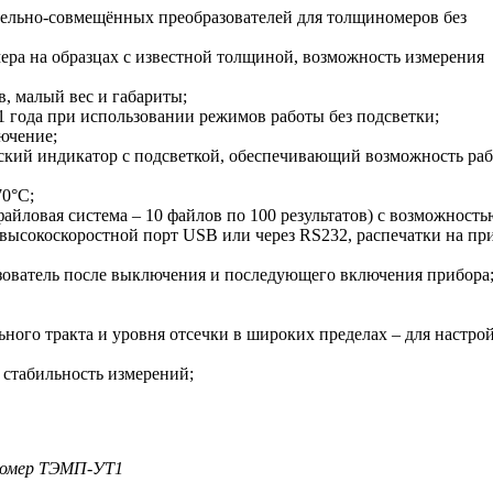
дельно-совмещённых преобразователей для толщиномеров без
ера на образцах с известной толщиной, возможность измерения
, малый вес и габариты;
 1 года при использовании режимов работы без подсветки;
лючение;
кий индикатор с подсветкой, обеспечивающий возможность раб
70°С;
файловая система – 10 файлов по 100 результатов) с возможность
 высокоскоростной порт USB или через RS232, распечатки на пр
азователь после выключения и последующего включения прибора
ного тракта и уровня отсечки в широких пределах – для настро
стабильность измерений;
иномер ТЭМП-УТ1