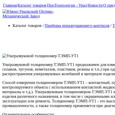
Главная
Каталог товаров
ПроТехнологии - Урал
Новости
О пре
Каталог товаров /
Приборы неразрушающего контроля
/
Т
Ультразвуковой толщиноме
Ультразвуковой толщиномер ТЭМП-УТ1 предназначен для изме
сплавов, чугунов, неметаллов, пластиков, резины и т.п.) при о
распространения ультразвуковых колебаний в материале издели
Способ измерения толщиномером ТЭМП-УТ1 – контактный, пут
контролируемого объекта с использованием контактной жидкост
материалы и т.д.). Ультразвуковым толщиномером ТЭМП-УТ1 мо
изделия различного назначения, в том числе с окрашенными и
эксплуатации или ремонта. Толщиномер ТЭМП-УТ1 - это высок
промышленности, а также толщиномер применяется при диагно
Отличительные особенности: