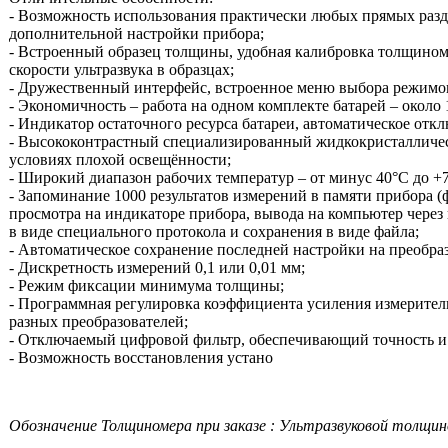
- Возможность использования практически любых прямых раз
дополнительной настройки прибора;
- Встроенный образец толщины, удобная калибровка толщином
скорости ультразвука в образцах;
- Дружественный интерфейс, встроенное меню выбора режимов
- Экономичность – работа на одном комплекте батарей – около
- Индикатор остаточного ресурса батареи, автоматическое отк
- Высококонтрастный специализированный жидкокристалличес
условиях плохой освещённости;
- Широкий диапазон рабочих температур – от минус 40°С до +
- Запоминание 1000 результатов измерений в памяти прибора (
просмотра на индикаторе прибора, вывода на компьютер через
в виде специального протокола и сохранения в виде файла;
- Автоматическое сохранение последней настройки на преобр
- Дискретность измерений 0,1 или 0,01 мм;
- Режим фиксации минимума толщины;
- Программная регулировка коэффициента усиления измеритель
разных преобразователей;
- Отключаемый цифровой фильтр, обеспечивающий точность и 
- Возможность восстановления устано
Обозначение Толщиномера при заказе : Ультразвуковой толщ