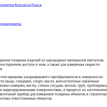
дприятии
Контакты
Поиск
олщиномеры
р ТЭМП-УТ1
рения толщины изделий из однородных материалов (металлов,
дностороннем доступе к ним, а также для измерения скорости
я.
ем прижима ультразвукового преобразователя к поверхности
и (вода, глицерин, спирт, масло, консистентные смазочные
жно измерять листы, стенки сосудов, котлов, труб, трубопрово
ли корродированными поверхностями, в процессе их изготовлени
оточный прибор для измерения толщины объектов в строительс
стике ответственных объектов.