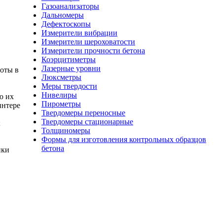
Газоанализаторы
Дальномеры
Дефектоскопы
Измерители вибрации
Измерители шероховатости
Измерители прочности бетона
Коэрцитиметры
Лазерные уровни
оты в
Люксметры
Меры твердости
Нивелиры
ю их
Пирометры
интере
Твердомеры переносные
Твердомеры стационарные
;
Толщиномеры
Формы для изготовления контрольных образцов
бетона
йки