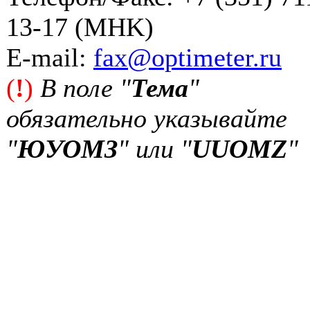
13-17 (MHK)
Е-mail:
fax@optimeter.ru
(
!
)
В поле "
Тема
"
обязательно указывайте
"
ЮУОМЗ
" или "
UUOMZ
"