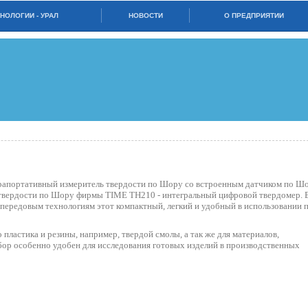
НОЛОГИИ - УРАЛ
НОВОСТИ
О ПРЕДПРИЯТИИ
рапортативный измеритель твердости по Шору со встроенным датчиком по Шо
твердости по Шору фирмы TIME TH210 - интегральный цифровой твердомер. 
 передовым технологиям этот компактный, легкий и удобный в использовании 
пластика и резины, например, твердой смолы, а так же для материалов,
ибор особенно удобен для исследования готовых изделий в производственных