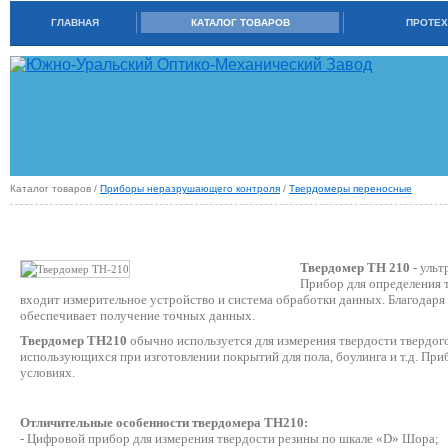
ГЛАВНАЯ
КАТАЛОГ ТОВАРОВ
ПРОТЕХ
Каталог товаров /
Приборы неразрушающего контроля
/
Твердомеры переносные
ТВЕРДОМЕР ТН-210
Твердомер TH 210
- ульт
Прибор для определения 
входит измерительное устройство и система обработки данных. Благодаря
обеспечивает получение точных данных.
Твердомер TH210
обычно используется для измерения твердости твердого 
использующихся при изготовлении покрытий для пола, боулинга и т.д. Пр
условиях.
Отличительные особенности твердомера TH210:
- Цифровой прибор для измерения твердости резины по шкале «D» Шора;