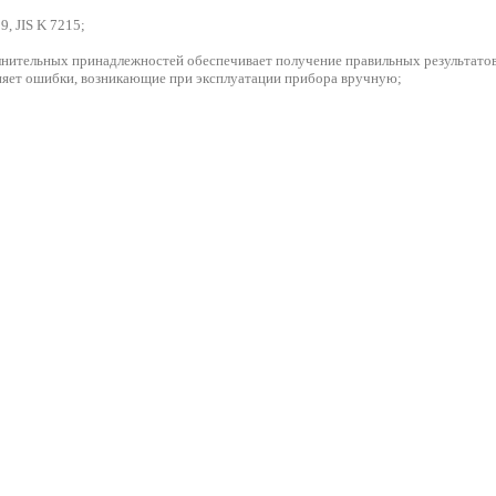
, JIS K 7215;
полнительных принадлежностей обеспечивает получение правильных результатов
няет ошибки, возникающие при эксплуатации прибора вручную;