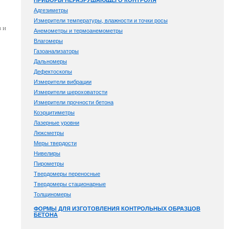
ПРИБОРЫ НЕРАЗРУШАЮЩЕГО КОНТРОЛЯ
Адгезиметры
Измерители температуры, влажности и точки росы
 и
Анемометры и термоанемометры
Влагомеры
Газоанализаторы
Дальномеры
Дефектоскопы
Измерители вибрации
Измерители шероховатости
Измерители прочности бетона
Коэрцитиметры
Лазерные уровни
Люксметры
Меры твердости
Нивелиры
Пирометры
Твердомеры переносные
Твердомеры стационарные
Толщиномеры
ФОРМЫ ДЛЯ ИЗГОТОВЛЕНИЯ КОНТРОЛЬНЫХ ОБРАЗЦОВ
БЕТОНА